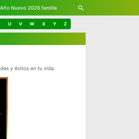
z Año Nuevo 2026 familia
T
U
V
W
X
Y
Z
es y éxitos en tu vida.