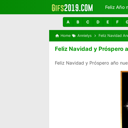
Feliz Año 
Más
A
B
C
D
E
F
Home
Annielys
Feliz Navidad An
Feliz Navidad y Próspero 
Feliz Navidad y Próspero año nue