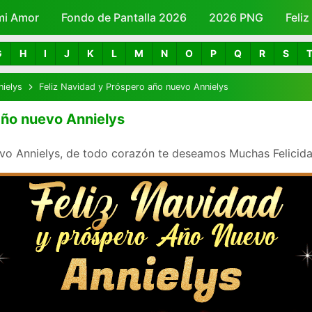
mi Amor
Fondo de Pantalla 2026
Skip to main content
2026 PNG
Feli
G
H
I
J
K
L
M
N
O
P
Q
R
S
nielys
Feliz Navidad y Próspero año nuevo Annielys
año nuevo Annielys
vo Annielys, de todo corazón te deseamos Muchas Felicidad