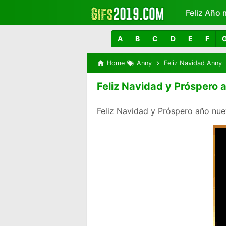
Feliz Año 
Más
A
B
C
D
E
F
Home
Anny
Feliz Navidad Anny
Feliz Navidad y Próspero
Feliz Navidad y Próspero año nue