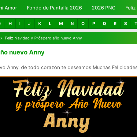
mi Amor
Fondo de Pantalla 2026
Skip to main content
2026 PNG
Feli
G
H
I
J
K
L
M
N
O
P
Q
R
S
Feliz Navidad y Próspero año nuevo Anny
 año nuevo Anny
vo Anny, de todo corazón te deseamos Muchas Felicidades 