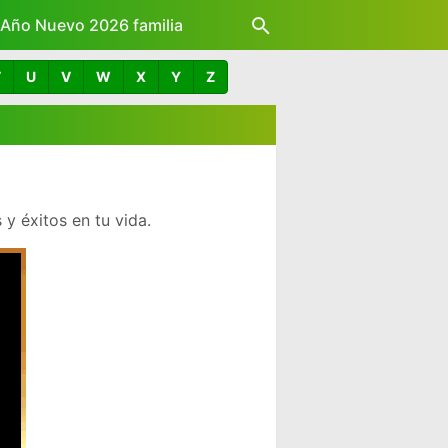
z Año Nuevo 2026 familia
T
U
V
W
X
Y
Z
y éxitos en tu vida.