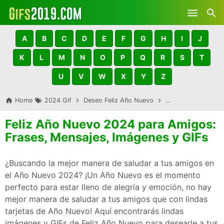
Skip to main content
A
B
C
D
E
F
G
H
I
J
K
L
M
N
O
P
Q
R
S
T
U
V
W
X
Y
Z
Home
2024 Gif
Deseo Feliz Año Nuevo
Deseos de Año Nue
Feliz Año Nuevo 2024 para Amigos:
Frases, Mensajes, Imágenes y GIFs
¿Buscando la mejor manera de saludar a tus amigos en
el Año Nuevo 2024? ¡Un Año Nuevo es el momento
perfecto para estar lleno de alegría y emoción, no hay
mejor manera de saludar a tus amigos que con lindas
tarjetas de Año Nuevo! Aquí encontrarás lindas
imágenes y GIFs de Feliz Año Nuevo para desearle a tus