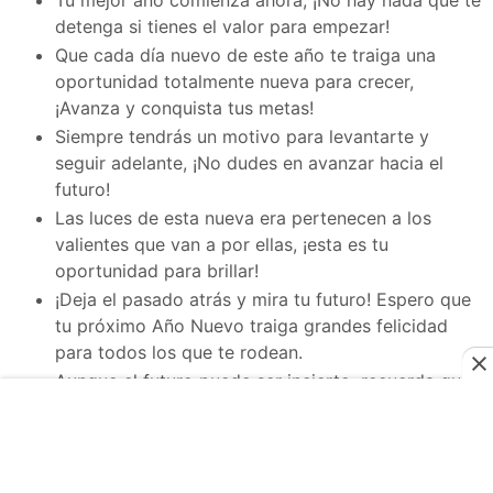
Tu mejor año comienza ahora, ¡No hay nada que te
detenga si tienes el valor para empezar!
Que cada día nuevo de este año te traiga una
oportunidad totalmente nueva para crecer,
¡Avanza y conquista tus metas!
Siempre tendrás un motivo para levantarte y
seguir adelante, ¡No dudes en avanzar hacia el
futuro!
Las luces de esta nueva era pertenecen a los
valientes que van a por ellas, ¡esta es tu
oportunidad para brillar!
¡Deja el pasado atrás y mira tu futuro! Espero que
tu próximo Año Nuevo traiga grandes felicidad
para todos los que te rodean.
Aunque el futuro puede ser incierto, recuerda que
siempre estará lleno de oportunidades
maravillosas, ¡disfruta el camino!
No tengas miedo de lo desconocido, sé valiente y
ve tras tus sueños. ¡Este año de 2024 te traerá