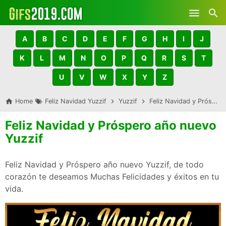
Skip to main content
A
B
C
D
E
F
G
H
I
J
K
L
M
N
O
P
Q
R
S
T
U
V
W
X
Y
Z
Home
Feliz Navidad Yuzzif
Yuzzif
Feliz Navidad y Próspero año nuevo Yuzzif
Feliz Navidad y Próspero año nuevo
Yuzzif
Feliz Navidad y Próspero año nuevo Yuzzif, de todo
corazón te deseamos Muchas Felicidades y éxitos en tu
vida.