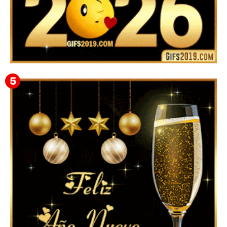
▷ Happy New Year 2026 GiF 【º‿º】