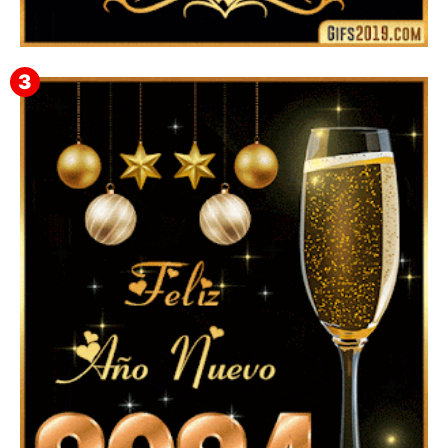
▷ Feliz año nuevo 2026 Familia 【❤️】Frases,
Mensajes y GiF