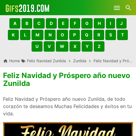
Skip to main content
A
B
C
D
E
F
G
H
I
J
K
L
M
N
O
P
Q
R
S
T
U
V
W
X
Y
Z
Home
Feliz Navidad Zunilda
Zunilda
Feliz Navidad y Próspero año nuevo Zunilda
Feliz Navidad y Próspero año nuevo
Zunilda
Feliz Navidad y Próspero año nuevo Zunilda, de todo
corazón te deseamos Muchas Felicidades y éxitos en tu
vida.