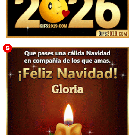
▷ Happy New Year 2026 GiF 【º‿º】