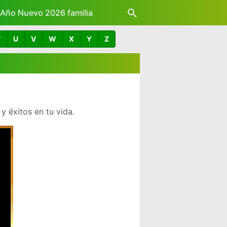
z Año Nuevo 2026 familia
T
U
V
W
X
Y
Z
 y éxitos en tu vida.