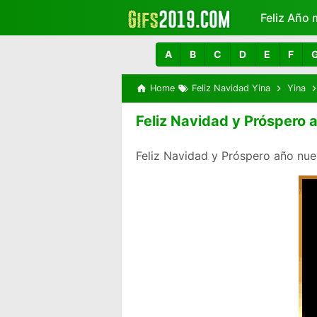
Feliz Año 
Más
A
B
C
D
E
F
Home
Feliz Navidad Yina
Yina
Feliz Navidad y Próspero 
Feliz Navidad y Próspero año nu