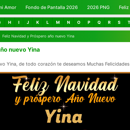
mi Amor
Fondo de Pantalla 2026
Skip to main content
2026 PNG
Feli
G
H
I
J
K
L
M
N
O
P
Q
R
S
Feliz Navidad y Próspero año nuevo Yina
año nuevo Yina
evo Yina, de todo corazón te deseamos Muchas Felicidades