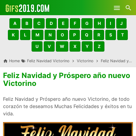
Skip to main content
A
B
C
D
E
F
G
H
I
J
K
L
M
N
O
P
Q
R
S
T
U
V
W
X
Y
Z
Home
Feliz Navidad Victorino
Victorino
Feliz Navidad y Próspero año nuevo Victorino
Feliz Navidad y Próspero año nuevo
Victorino
Feliz Navidad y Próspero año nuevo Victorino, de todo
corazón te deseamos Muchas Felicidades y éxitos en tu
vida.