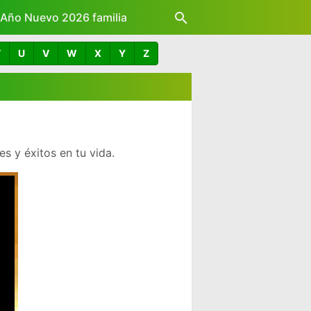
z Año Nuevo 2026 familia
T
U
V
W
X
Y
Z
 y éxitos en tu vida.