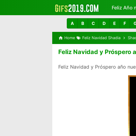
Feliz Año 
Más
A
B
C
D
E
F
Home
Feliz Navidad Shadia
Sha
Feliz Navidad y Próspero 
Feliz Navidad y Próspero año nue