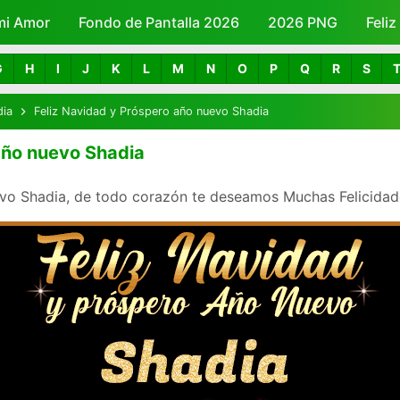
mi Amor
Fondo de Pantalla 2026
Skip to main content
2026 PNG
Feli
G
H
I
J
K
L
M
N
O
P
Q
R
S
dia
Feliz Navidad y Próspero año nuevo Shadia
año nuevo Shadia
vo Shadia, de todo corazón te deseamos Muchas Felicidades