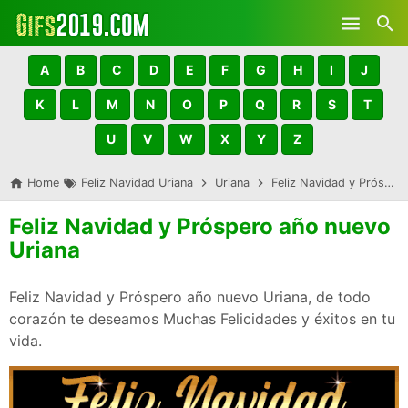
Skip to main content
A
B
C
D
E
F
G
H
I
J
K
L
M
N
O
P
Q
R
S
T
U
V
W
X
Y
Z
Home
Feliz Navidad Uriana
Uriana
Feliz Navidad y Próspero año nuevo Uriana
Feliz Navidad y Próspero año nuevo
Uriana
Feliz Navidad y Próspero año nuevo Uriana, de todo
corazón te deseamos Muchas Felicidades y éxitos en tu
vida.