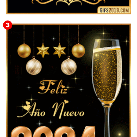
▷ Feliz año nuevo 2026 Familia 【❤️】Frases,
Mensajes y GiF