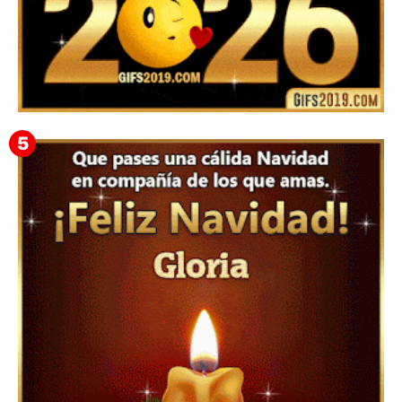
▷ Happy New Year 2026 GiF 【º‿º】