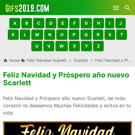
Skip to main content
A
B
C
D
E
F
G
H
I
J
K
L
M
N
O
P
Q
R
S
T
U
V
W
X
Y
Z
Home
Feliz Navidad Scarlett
Scarlett
Feliz Navidad y Próspero año nuevo Scarlett
Feliz Navidad y Próspero año nuevo
Scarlett
Feliz Navidad y Próspero año nuevo Scarlett, de todo
corazón te deseamos Muchas Felicidades y éxitos en tu
vida.