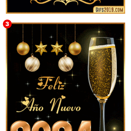
▷ Feliz año nuevo 2026 Familia 【❤️】Frases,
Mensajes y GiF