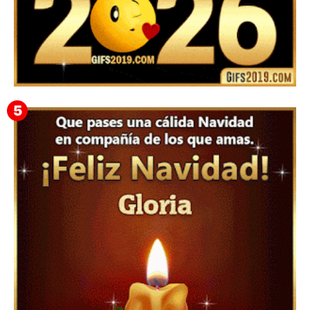
▷ Happy New Year 2026 GiF 【º‿º】