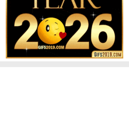
▷ Happy New Year 2026 GiF 【º‿º】