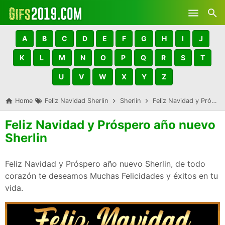
Skip to main content
A
B
C
D
E
F
G
H
I
J
K
L
M
N
O
P
Q
R
S
T
U
V
W
X
Y
Z
Home
Feliz Navidad Sherlin
Sherlin
Feliz Navidad y Próspero año nuevo Sherlin
Feliz Navidad y Próspero año nuevo
Sherlin
Feliz Navidad y Próspero año nuevo Sherlin, de todo
corazón te deseamos Muchas Felicidades y éxitos en tu
vida.