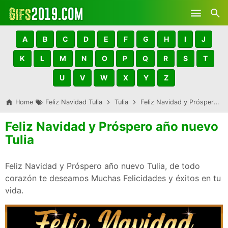
Skip to main content
A
B
C
D
E
F
G
H
I
J
K
L
M
N
O
P
Q
R
S
T
U
V
W
X
Y
Z
Home
Feliz Navidad Tulia
Tulia
Feliz Navidad y Próspero año nuevo Tulia
Feliz Navidad y Próspero año nuevo
Tulia
Feliz Navidad y Próspero año nuevo Tulia, de todo
corazón te deseamos Muchas Felicidades y éxitos en tu
vida.