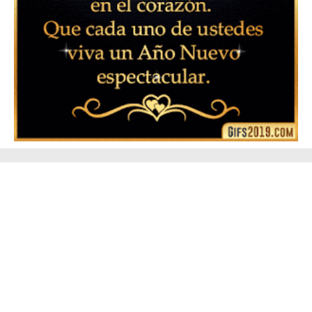
▷ Feliz año nuevo 2026 Familia 【❤️】Frases,
Mensajes y GiF