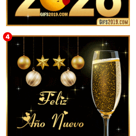
▷ Happy New Year 2026 GiF 【º‿º】