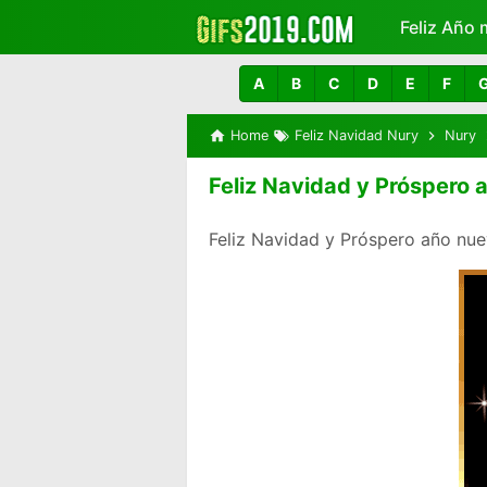
Feliz Año 
Más
A
B
C
D
E
F
Home
Feliz Navidad Nury
Nury
Feliz Navidad y Próspero 
Feliz Navidad y Próspero año nue