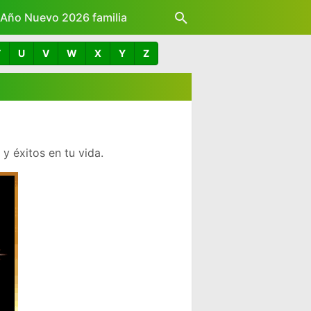
z Año Nuevo 2026 familia
T
U
V
W
X
Y
Z
 éxitos en tu vida.