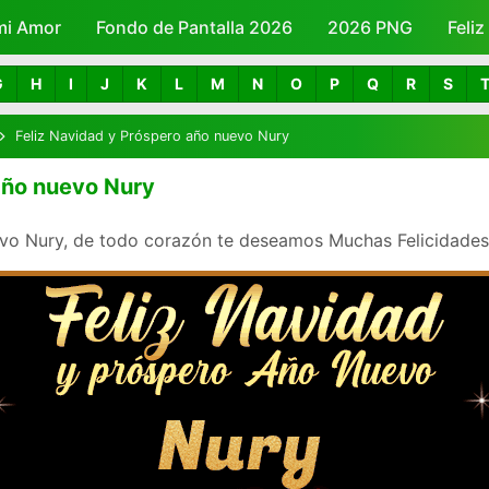
mi Amor
Fondo de Pantalla 2026
Skip to main content
2026 PNG
Feli
G
H
I
J
K
L
M
N
O
P
Q
R
S
Feliz Navidad y Próspero año nuevo Nury
año nuevo Nury
vo Nury, de todo corazón te deseamos Muchas Felicidades y