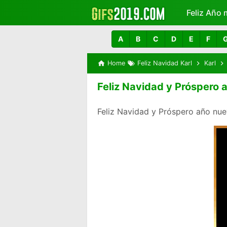
Feliz Año 
Más
A
B
C
D
E
F
Home
Feliz Navidad Karl
Karl
Feliz Navidad y Próspero 
Feliz Navidad y Próspero año nue