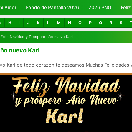
mi Amor
Fondo de Pantalla 2026
Skip to main content
2026 PNG
Feli
G
H
I
J
K
L
M
N
O
P
Q
R
S
Feliz Navidad y Próspero año nuevo Karl
año nuevo Karl
vo Karl de todo corazón te deseamos Muchas Felicidades y 