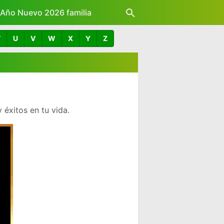
z Año Nuevo 2026 familia
T
U
V
W
X
Y
Z
éxitos en tu vida.