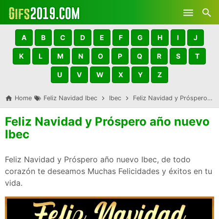
Skip to main content
A
B
C
D
E
F
G
H
I
J
K
L
M
N
O
P
Q
R
S
T
U
V
W
X
Y
Z
Home
Feliz Navidad Ibec
Ibec
Feliz Navidad y Próspero año nuevo Ibec
Feliz Navidad y Próspero año nuevo
Ibec
Feliz Navidad y Próspero año nuevo Ibec, de todo
corazón te deseamos Muchas Felicidades y éxitos en tu
vida.