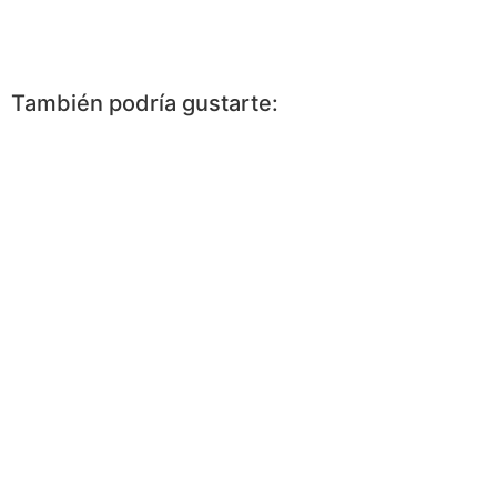
Facebook
Messenger
WhatsApp
Twitter
Pinterest
More
También podría gustarte: