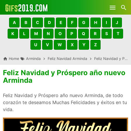
Skip to main content
A
B
C
D
E
F
G
H
I
J
K
L
M
N
O
P
Q
R
S
T
U
V
W
X
Y
Z
Home
Arminda
Feliz Navidad Arminda
Feliz Navidad y Próspero año nuevo Arminda
Feliz Navidad y Próspero año nuevo
Arminda
Feliz Navidad y Próspero año nuevo Arminda, de todo
corazón te deseamos Muchas Felicidades y éxitos en tu
vida.