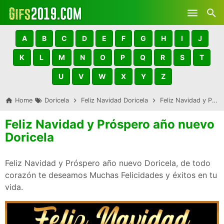
Skip to main content
A
B
C
D
E
F
G
H
I
J
K
L
M
N
O
P
Q
R
S
T
U
V
W
X
Y
Z
Home
Doricela
Feliz Navidad Doricela
Feliz Navidad y Próspero año nuevo Doricela
Feliz Navidad y Próspero año nuevo
Doricela
Feliz Navidad y Próspero año nuevo Doricela, de todo
corazón te deseamos Muchas Felicidades y éxitos en tu
vida.