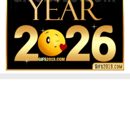
▷ Happy New Year 2026 GiF 【º‿º】