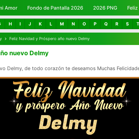
mi Amor
Fondo de Pantalla 2026
Skip to main content
2026 PNG
Feli
G
H
I
J
K
L
M
N
O
P
Q
R
S
y
Feliz Navidad y Próspero año nuevo Delmy
 año nuevo Delmy
vo Delmy, de todo corazón te deseamos Muchas Felicidades