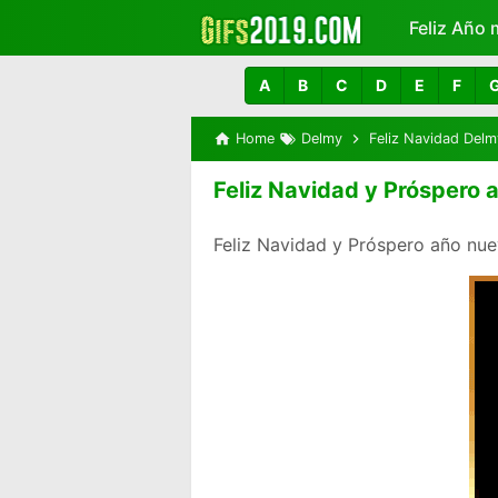
Feliz Año 
Más
A
B
C
D
E
F
Home
Delmy
Feliz Navidad Delm
Feliz Navidad y Próspero
Feliz Navidad y Próspero año nue