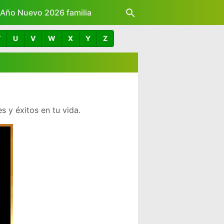
z Año Nuevo 2026 familia
T
U
V
W
X
Y
Z
 y éxitos en tu vida.