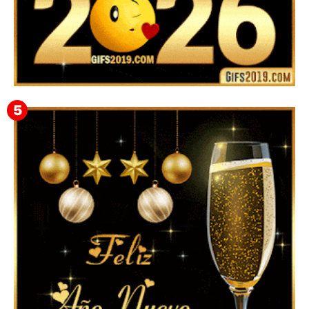
▷ Happy New Year 2026 GiF 【º‿º】