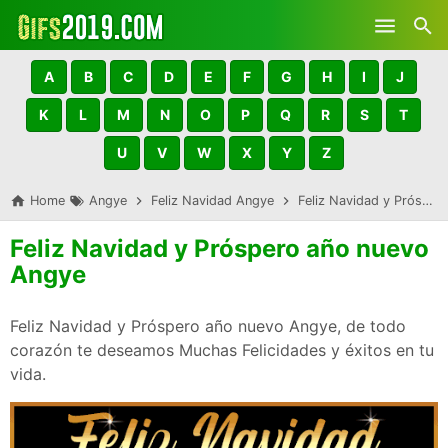
Skip to main content
A
B
C
D
E
F
G
H
I
J
K
L
M
N
O
P
Q
R
S
T
U
V
W
X
Y
Z
Home
Angye
Feliz Navidad Angye
Feliz Navidad y Próspero año nuevo Angye
Feliz Navidad y Próspero año nuevo
Angye
Feliz Navidad y Próspero año nuevo Angye, de todo
corazón te deseamos Muchas Felicidades y éxitos en tu
vida.