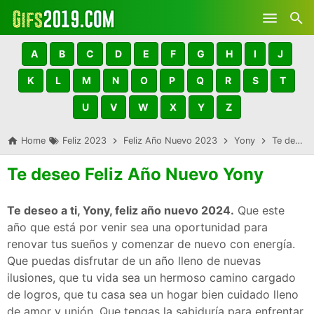
Skip to main content
A
B
C
D
E
F
G
H
I
J
K
L
M
N
O
P
Q
R
S
T
U
V
W
X
Y
Z
Home
Feliz 2023
Feliz Año Nuevo 2023
Yony
Te deseo Feliz Año Nuevo Yony
Te deseo Feliz Año Nuevo Yony
Te deseo a ti, Yony, feliz año nuevo 2024.
Que este
año que está por venir sea una oportunidad para
renovar tus sueños y comenzar de nuevo con energía.
Que puedas disfrutar de un año lleno de nuevas
ilusiones, que tu vida sea un hermoso camino cargado
de logros, que tu casa sea un hogar bien cuidado lleno
de amor y unión. Que tengas la sabiduría para enfrentar