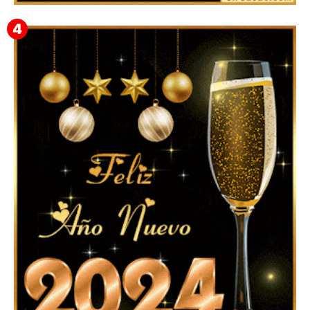
▷ Happy New Year 2026 GiF 【º‿º】