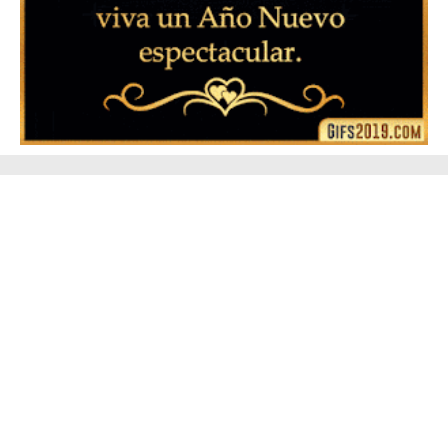
▷ Feliz año nuevo 2026 Familia 【❤️】Frases,
Mensajes y GiF