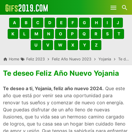
Skip to main content
A
B
C
D
E
F
G
H
I
J
K
L
M
N
O
P
Q
R
S
T
U
V
W
X
Y
Z
Home
Feliz 2023
Feliz Año Nuevo 2023
Yojania
Te deseo Feliz Año Nuevo Yojania
Te deseo Feliz Año Nuevo Yojania
Te deseo a ti, Yojania, feliz año nuevo 2024.
Que este
año que está por venir sea una oportunidad para
renovar tus sueños y comenzar de nuevo con energía.
Que puedas disfrutar de un año lleno de nuevas
ilusiones, que tu vida sea un hermoso camino cargado
de logros, que tu casa sea un hogar bien cuidado lleno
de amor y unión. Que tengas la sabiduría para enfrentar