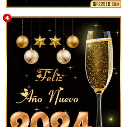
▷ Happy New Year 2026 GiF 【º‿º】