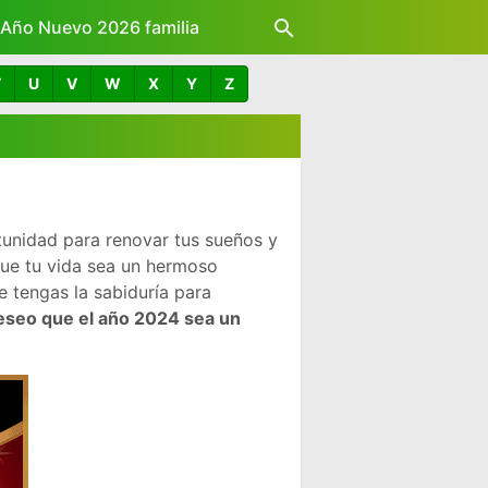
z Año Nuevo 2026 familia
T
U
V
W
X
Y
Z
tunidad para renovar tus sueños y
que tu vida sea un hermoso
 tengas la sabiduría para
eseo que el año 2024 sea un