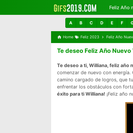
Feliz Año 
Más
A
B
C
D
E
F
Home
Feliz 2023
Feliz Año Nue
Te deseo Feliz Año Nuevo 
Te deseo a ti, Williana, feliz añ
comenzar de nuevo con energía. Q
camino cargado de logros, que tu
enfrentar los obstáculos con fort
éxito para ti Williana!
¡Feliz año 