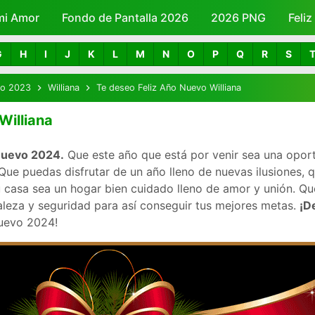
mi Amor
Fondo de Pantalla 2026
Skip to main content
2026 PNG
Feli
G
H
I
J
K
L
M
N
O
P
Q
R
S
vo 2023
Williana
Te deseo Feliz Año Nuevo Williana
Williana
o nuevo 2024.
Que este año que está por venir sea una opor
ue puedas disfrutar de un año lleno de nuevas ilusiones, 
 casa sea un hogar bien cuidado lleno de amor y unión. Que
aleza y seguridad para así conseguir tus mejores metas.
¡D
nuevo 2024!