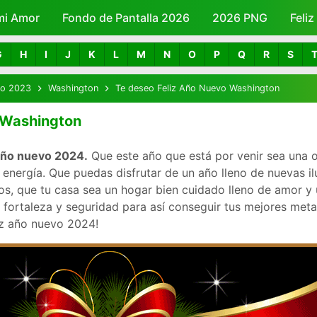
mi Amor
Fondo de Pantalla 2026
Skip to main content
2026 PNG
Feli
G
H
I
J
K
L
M
N
O
P
Q
R
S
vo 2023
Washington
Te deseo Feliz Año Nuevo Washington
 Washington
 año nuevo 2024.
Que este año que está por venir sea una 
nergía. Que puedas disfrutar de un año lleno de nuevas ilu
, que tu casa sea un hogar bien cuidado lleno de amor y u
 fortaleza y seguridad para así conseguir tus mejores met
iz año nuevo 2024!