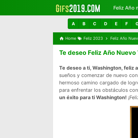
Feliz Año 
Más
A
B
C
D
E
F
Home
Feliz 2023
Feliz Año Nue
Te deseo Feliz Año Nuevo
Te deseo a ti, Washington, feliz
sueños y comenzar de nuevo con e
hermoso camino cargado de logros
para enfrentar los obstáculos con
un éxito para ti Washington!
¡Fel