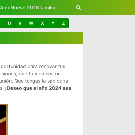
z Año Nuevo 2026 familia
T
U
V
W
X
Y
Z
oportunidad para renovar tus
siones, que tu vida sea un
nión. Que tengas la sabiduría
as.
¡Deseo que el año 2024 sea