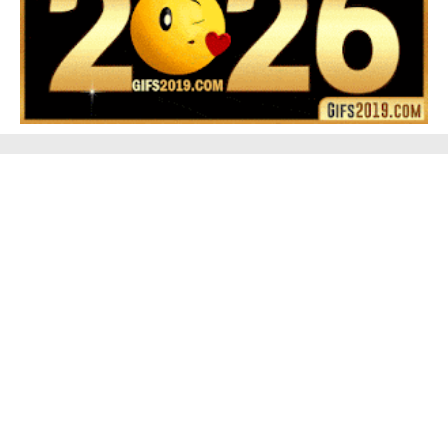
▷ Happy New Year 2026 GiF 【º‿º】