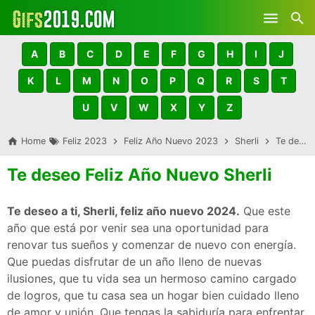
Skip to main content
A
B
C
D
E
F
G
H
I
J
K
L
M
N
O
P
Q
R
S
T
U
V
W
X
Y
Z
Home
Feliz 2023
Feliz Año Nuevo 2023
Sherli
Te deseo Feliz Año Nuevo Sherli
Te deseo Feliz Año Nuevo Sherli
Te deseo a ti, Sherli, feliz año nuevo 2024.
Que este
año que está por venir sea una oportunidad para
renovar tus sueños y comenzar de nuevo con energía.
Que puedas disfrutar de un año lleno de nuevas
ilusiones, que tu vida sea un hermoso camino cargado
de logros, que tu casa sea un hogar bien cuidado lleno
de amor y unión. Que tengas la sabiduría para enfrentar