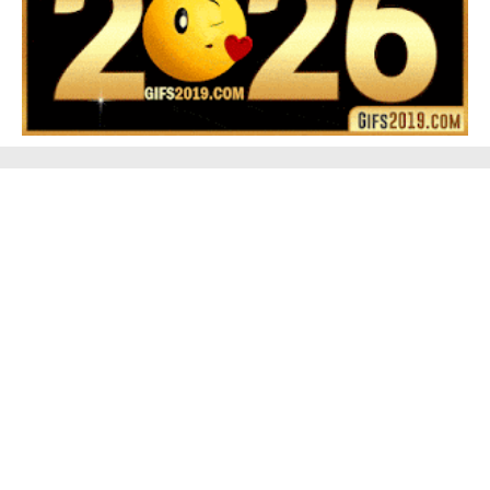
▷ Happy New Year 2026 GiF 【º‿º】