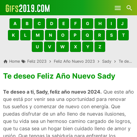
Skip to main content
A
B
C
D
E
F
G
H
I
J
K
L
M
N
O
P
Q
R
S
T
U
V
W
X
Y
Z
Home
Feliz 2023
Feliz Año Nuevo 2023
Sady
Te deseo Feliz Año Nuevo Sady
Te deseo Feliz Año Nuevo Sady
Te deseo a ti, Sady, feliz año nuevo 2024.
Que este año
que está por venir sea una oportunidad para renovar
tus sueños y comenzar de nuevo con energía. Que
puedas disfrutar de un año lleno de nuevas ilusiones,
que tu vida sea un hermoso camino cargado de logros,
que tu casa sea un hogar bien cuidado lleno de amor y
unión. Que tengas la sabiduría para enfrentar los