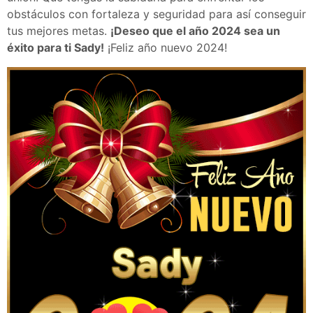
obstáculos con fortaleza y seguridad para así conseguir
tus mejores metas.
¡Deseo que el año 2024 sea un
éxito para ti Sady!
¡Feliz año nuevo 2024!