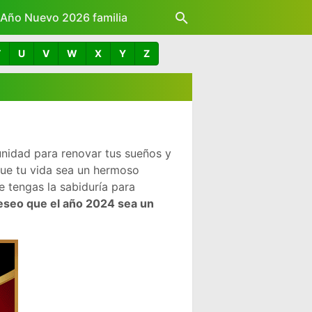
z Año Nuevo 2026 familia
T
U
V
W
X
Y
Z
nidad para renovar tus sueños y
que tu vida sea un hermoso
 tengas la sabiduría para
eseo que el año 2024 sea un