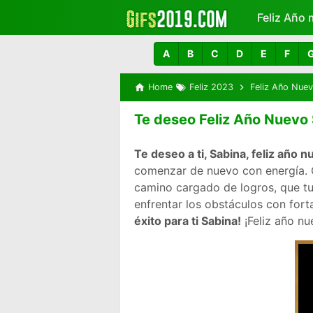
Feliz Año 
Más
A
B
C
D
E
F
Home
Feliz 2023
Feliz Año Nue
Te deseo Feliz Año Nuevo
Te deseo a ti, Sabina, feliz año 
comenzar de nuevo con energía. Q
camino cargado de logros, que tu
enfrentar los obstáculos con fort
éxito para ti Sabina!
¡Feliz año n