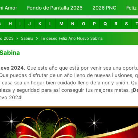
mi Amor
Fondo de Pantalla 2026
Skip to main content
2026 PNG
Feli
G
H
I
J
K
L
M
N
O
P
Q
R
S
vo 2023
Sabina
Te deseo Feliz Año Nuevo Sabina
 Sabina
nuevo 2024.
Que este año que está por venir sea una oportu
ue puedas disfrutar de un año lleno de nuevas ilusiones, 
 casa sea un hogar bien cuidado lleno de amor y unión. Que
aleza y seguridad para así conseguir tus mejores metas.
¡D
uevo 2024!