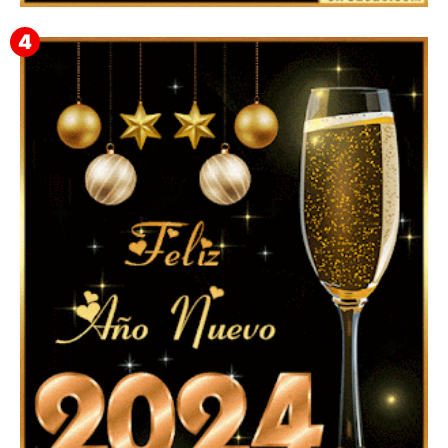
▷ Happy New Year 2026 GiF 【º‿º】