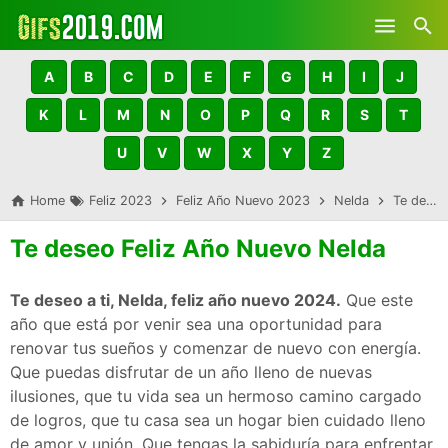
Skip to main content
A
B
C
D
E
F
G
H
I
J
K
L
M
N
O
P
Q
R
S
T
U
V
W
X
Y
Z
Home
Feliz 2023
Feliz Año Nuevo 2023
Nelda
Te deseo Feliz Año Nuevo Nelda
Te deseo Feliz Año Nuevo Nelda
Te deseo a ti, Nelda, feliz año nuevo 2024.
Que este
año que está por venir sea una oportunidad para
renovar tus sueños y comenzar de nuevo con energía.
Que puedas disfrutar de un año lleno de nuevas
ilusiones, que tu vida sea un hermoso camino cargado
de logros, que tu casa sea un hogar bien cuidado lleno
de amor y unión. Que tengas la sabiduría para enfrentar