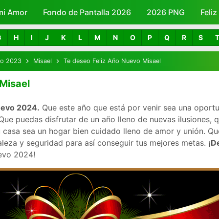
mi Amor
Fondo de Pantalla 2026
Skip to main content
2026 PNG
Feli
G
H
I
J
K
L
M
N
O
P
Q
R
S
vo 2023
Misael
Te deseo Feliz Año Nuevo Misael
Misael
nuevo 2024.
Que este año que está por venir sea una oportu
ue puedas disfrutar de un año lleno de nuevas ilusiones, 
 casa sea un hogar bien cuidado lleno de amor y unión. Que
aleza y seguridad para así conseguir tus mejores metas.
¡D
evo 2024!