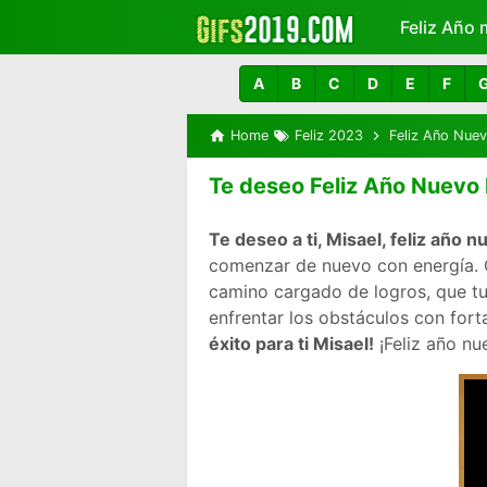
Feliz Año 
Más
A
B
C
D
E
F
Home
Feliz 2023
Feliz Año Nue
Te deseo Feliz Año Nuevo 
Te deseo a ti, Misael, feliz año 
comenzar de nuevo con energía. Q
camino cargado de logros, que tu
enfrentar los obstáculos con fort
éxito para ti Misael!
¡Feliz año nu