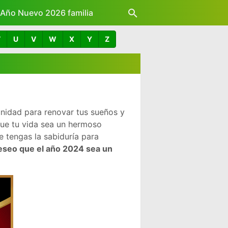
z Año Nuevo 2026 familia
T
U
V
W
X
Y
Z
nidad para renovar tus sueños y
que tu vida sea un hermoso
 tengas la sabiduría para
eseo que el año 2024 sea un