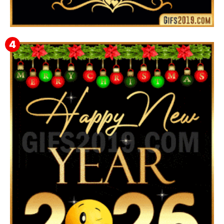
▷ Feliz año nuevo 2026 Familia 【❤️】Frases,
Mensajes y GiF