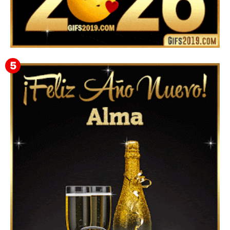
▷ Happy New Year 2026 GiF 【º‿º】