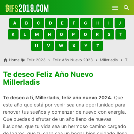
Skip to main content
A
B
C
D
E
F
G
H
I
J
K
L
M
N
O
P
Q
R
S
T
U
V
W
X
Y
Z
Home
Feliz 2023
Feliz Año Nuevo 2023
Millerladis
Te deseo Feliz Año Nuevo Millerladis
Te deseo Feliz Año Nuevo
Millerladis
Te deseo a ti, Millerladis, feliz año nuevo 2024.
Que
este año que está por venir sea una oportunidad para
renovar tus sueños y comenzar de nuevo con energía.
Que puedas disfrutar de un año lleno de nuevas
ilusiones, que tu vida sea un hermoso camino cargado
de logros, que tu casa sea un hogar bien cuidado lleno