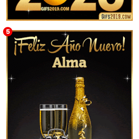
▷ Happy New Year 2026 GiF 【º‿º】