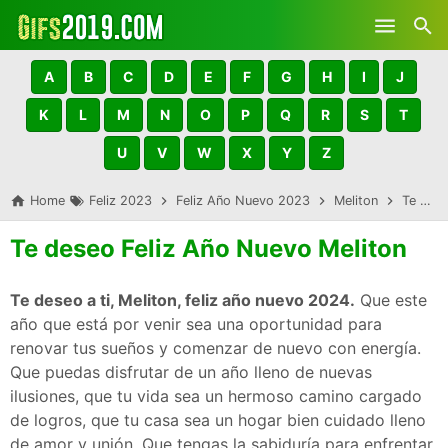
Skip to main content
A
B
C
D
E
F
G
H
I
J
K
L
M
N
O
P
Q
R
S
T
U
V
W
X
Y
Z
Home
Feliz 2023
Feliz Año Nuevo 2023
Meliton
Te deseo Feliz Año Nuevo Meliton
Te deseo Feliz Año Nuevo Meliton
Te deseo a ti, Meliton, feliz año nuevo 2024.
Que este
año que está por venir sea una oportunidad para
renovar tus sueños y comenzar de nuevo con energía.
Que puedas disfrutar de un año lleno de nuevas
ilusiones, que tu vida sea un hermoso camino cargado
de logros, que tu casa sea un hogar bien cuidado lleno
de amor y unión. Que tengas la sabiduría para enfrentar