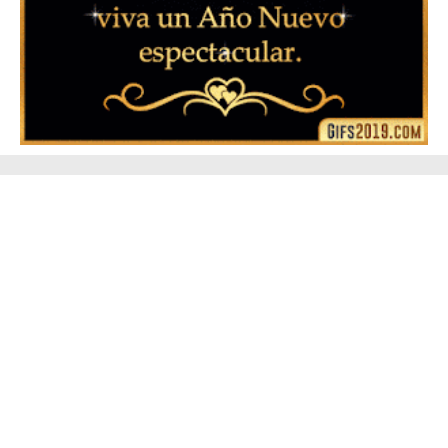
▷ Feliz año nuevo 2026 Familia 【❤️】Frases,
Mensajes y GiF