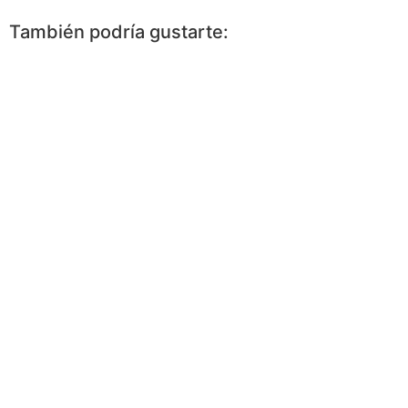
Facebook
Messenger
WhatsApp
Twitter
Pinterest
More
También podría gustarte: