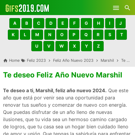
Skip to main content
A
B
C
D
E
F
G
H
I
J
K
L
M
N
O
P
Q
R
S
T
U
V
W
X
Y
Z
Home
Feliz 2023
Feliz Año Nuevo 2023
Marshil
Te deseo Feliz Año Nuevo Marshil
Te deseo Feliz Año Nuevo Marshil
Te deseo a ti, Marshil, feliz año nuevo 2024.
Que este
año que está por venir sea una oportunidad para
renovar tus sueños y comenzar de nuevo con energía.
Que puedas disfrutar de un año lleno de nuevas
ilusiones, que tu vida sea un hermoso camino cargado
de logros, que tu casa sea un hogar bien cuidado lleno
de amor y unión. Que tengas la sabiduría para enfrentar