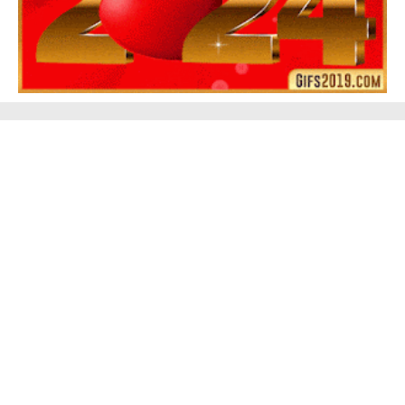
Feliz Año Nuevo 2024 Mi Amor ❤️ Mensajes, Frases y
GIFs