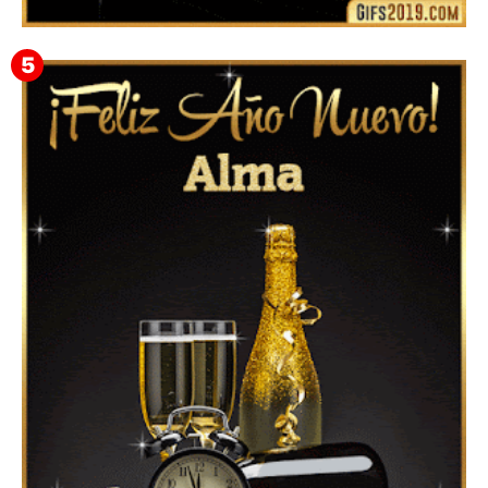
▷ Happy New Year 2026 GiF 【º‿º】