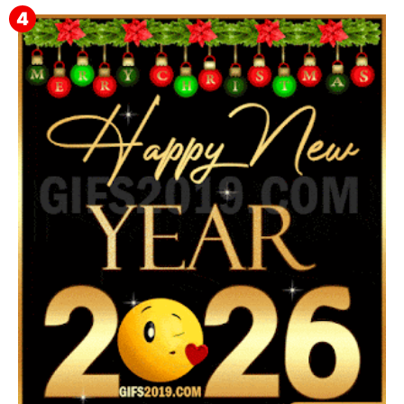
▷ Feliz año nuevo 2026 Familia 【❤️】Frases,
Mensajes y GiF