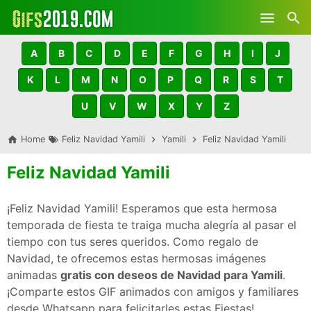
Skip to main content
A
B
C
D
E
F
G
H
I
J
K
L
M
N
O
P
Q
R
S
T
U
V
W
X
Y
Z
Home
Feliz Navidad Yamili
Yamili
Feliz Navidad Yamili
Feliz Navidad Yamili
¡Feliz Navidad Yamili! Esperamos que esta hermosa
temporada de fiesta te traiga mucha alegría al pasar el
tiempo con tus seres queridos. Como regalo de
Navidad, te ofrecemos estas hermosas imágenes
animadas
gratis con deseos de Navidad para Yamili
.
¡Comparte estos GIF animados con amigos y familiares
desde Whatsapp para felicitarles estas Fiestas!