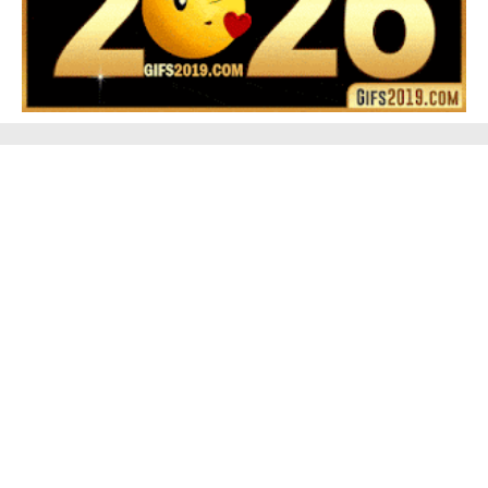
▷ Happy New Year 2026 GiF 【º‿º】