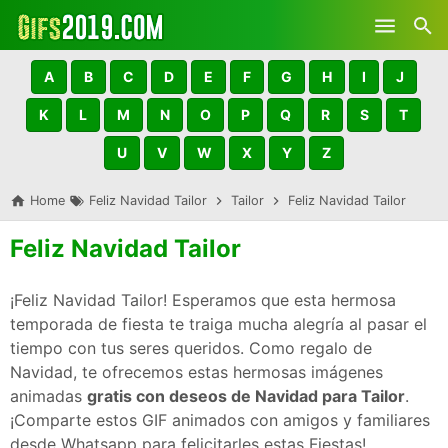
Skip to main content
A
B
C
D
E
F
G
H
I
J
K
L
M
N
O
P
Q
R
S
T
U
V
W
X
Y
Z
Home
Feliz Navidad Tailor
Tailor
Feliz Navidad Tailor
Feliz Navidad Tailor
¡Feliz Navidad Tailor! Esperamos que esta hermosa
temporada de fiesta te traiga mucha alegría al pasar el
tiempo con tus seres queridos. Como regalo de
Navidad, te ofrecemos estas hermosas imágenes
animadas
gratis con deseos de Navidad para Tailor
.
¡Comparte estos GIF animados con amigos y familiares
desde Whatsapp para felicitarles estas Fiestas!