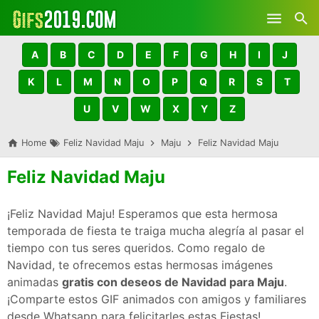
Skip to main content
A
B
C
D
E
F
G
H
I
J
K
L
M
N
O
P
Q
R
S
T
U
V
W
X
Y
Z
Home
Feliz Navidad Maju
Maju
Feliz Navidad Maju
Feliz Navidad Maju
¡Feliz Navidad Maju! Esperamos que esta hermosa
temporada de fiesta te traiga mucha alegría al pasar el
tiempo con tus seres queridos. Como regalo de
Navidad, te ofrecemos estas hermosas imágenes
animadas
gratis con deseos de Navidad para Maju
.
¡Comparte estos GIF animados con amigos y familiares
desde Whatsapp para felicitarles estas Fiestas!