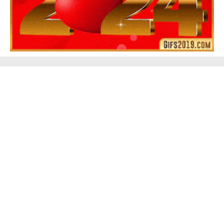
Feliz Año Nuevo 2024 Mi Amor ❤️ Mensajes, Frases y
GIFs