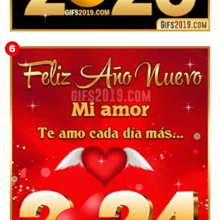
▷ Happy New Year 2026 GiF 【º‿º】