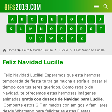
Skip to main content
A
B
C
D
E
F
G
H
I
J
K
L
M
N
O
P
Q
R
S
T
U
V
W
X
Y
Z
Home
Feliz Navidad Lucille
Lucille
Feliz Navidad Lucille
Feliz Navidad Lucille
¡Feliz Navidad Lucille! Esperamos que esta hermosa
temporada de fiesta te traiga mucha alegría al pasar el
tiempo con tus seres queridos. Como regalo de
Navidad, te ofrecemos estas hermosas imágenes
animadas
gratis con deseos de Navidad para Lucille
.
¡Comparte estos GIF animados con amigos y familiares
desde Whatsapp para felicitarles estas Fiestas!