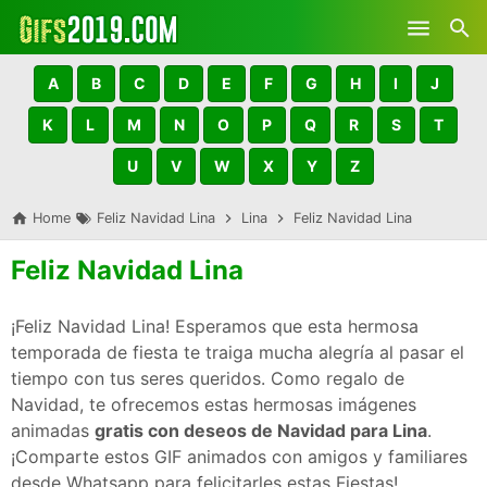
Skip to main content
A
B
C
D
E
F
G
H
I
J
K
L
M
N
O
P
Q
R
S
T
U
V
W
X
Y
Z
Home
Feliz Navidad Lina
Lina
Feliz Navidad Lina
Feliz Navidad Lina
¡Feliz Navidad Lina! Esperamos que esta hermosa
temporada de fiesta te traiga mucha alegría al pasar el
tiempo con tus seres queridos. Como regalo de
Navidad, te ofrecemos estas hermosas imágenes
animadas
gratis con deseos de Navidad para Lina
.
¡Comparte estos GIF animados con amigos y familiares
desde Whatsapp para felicitarles estas Fiestas!