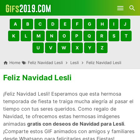
Skip to main content
A
B
C
D
E
F
G
H
I
J
K
L
M
N
O
P
Q
R
S
T
U
V
W
X
Y
Z
Home
Feliz Navidad Lesli
Lesli
Feliz Navidad Lesli
Feliz Navidad Lesli
¡Feliz Navidad Lesli! Esperamos que esta hermosa
temporada de fiesta te traiga mucha alegría al pasar el
tiempo con tus seres queridos. Como regalo de
Navidad, te ofrecemos estas hermosas imágenes
animadas
gratis con deseos de Navidad para Lesli
.
¡Comparte estos GIF animados con amigos y familiares
desde Whatsapp para felicitarles estas Fiestas!