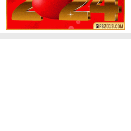
Feliz Año Nuevo 2024 Mi Amor ❤️ Mensajes, Frases y
GIFs