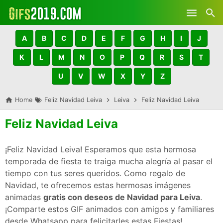
Skip to main content
A
B
C
D
E
F
G
H
I
J
K
L
M
N
O
P
Q
R
S
T
U
V
W
X
Y
Z
Home
Feliz Navidad Leiva
Leiva
Feliz Navidad Leiva
Feliz Navidad Leiva
¡Feliz Navidad Leiva! Esperamos que esta hermosa
temporada de fiesta te traiga mucha alegría al pasar el
tiempo con tus seres queridos. Como regalo de
Navidad, te ofrecemos estas hermosas imágenes
animadas
gratis con deseos de Navidad para Leiva
.
¡Comparte estos GIF animados con amigos y familiares
desde Whatsapp para felicitarles estas Fiestas!