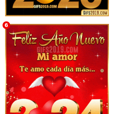
▷ Happy New Year 2026 GiF 【º‿º】