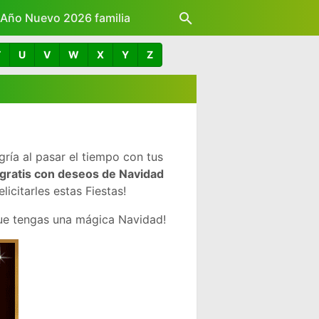
z Año Nuevo 2026 familia
T
U
V
W
X
Y
Z
ría al pasar el tiempo con tus
gratis con deseos de Navidad
citarles estas Fiestas!
ue tengas una mágica Navidad!