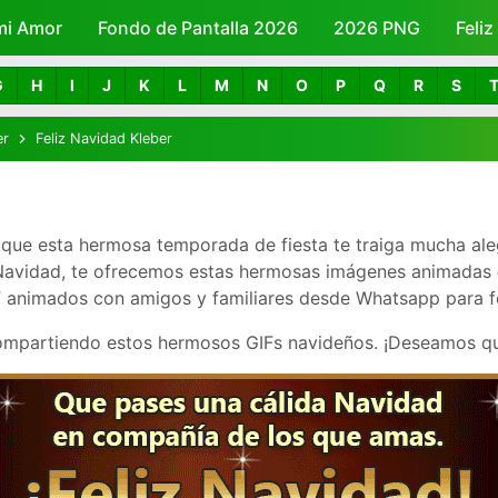
mi Amor
Fondo de Pantalla 2026
Skip to main content
2026 PNG
Feli
G
H
I
J
K
L
M
N
O
P
Q
R
S
er
Feliz Navidad Kleber
 que esta hermosa temporada de fiesta te traiga mucha aleg
 Navidad, te ofrecemos estas hermosas imágenes animadas
 animados con amigos y familiares desde Whatsapp para feli
compartiendo estos hermosos GIFs navideños. ¡Deseamos q