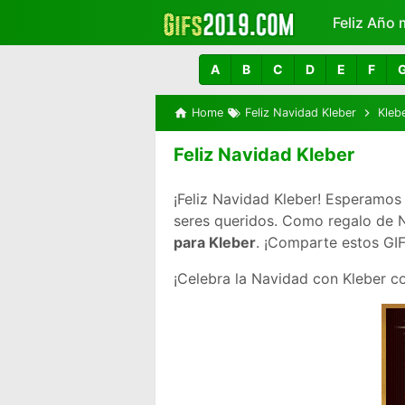
Feliz Año 
Más
A
B
C
D
E
F
Home
Feliz Navidad Kleber
Kleb
Feliz Navidad Kleber
¡Feliz Navidad Kleber! Esperamos
seres queridos. Como regalo de
para Kleber
. ¡Comparte estos GIF
¡Celebra la Navidad con Kleber 