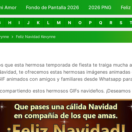
mi Amor
Fondo de Pantalla 2026
Skip to main content
2026 PNG
Feli
G
H
I
J
K
L
M
N
O
P
Q
R
S
vynne
Feliz Navidad Kevynne
s que esta hermosa temporada de fiesta te traiga mucha al
 Navidad, te ofrecemos estas hermosas imágenes animadas
IF animados con amigos y familiares desde Whatsapp para fe
 compartiendo estos hermosos GIFs navideños. ¡Deseamos