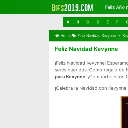
Feliz Año 
Más
A
B
C
D
E
F
Home
Feliz Navidad Kevynne
Ke
Feliz Navidad Kevynne
¡Feliz Navidad Kevynne! Esperamo
seres queridos. Como regalo de
para Kevynne
. ¡Comparte estos G
¡Celebra la Navidad con Kevynne