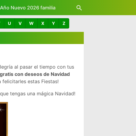
z Año Nuevo 2026 familia
T
U
V
W
X
Y
Z
egría al pasar el tiempo con tus
gratis con deseos de Navidad
licitarles estas Fiestas!
 que tengas una mágica Navidad!