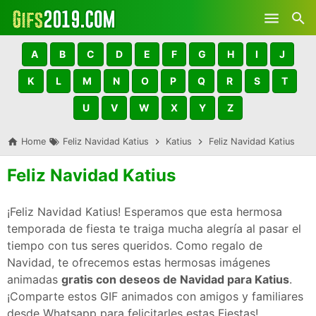
Skip to main content
A
B
C
D
E
F
G
H
I
J
K
L
M
N
O
P
Q
R
S
T
U
V
W
X
Y
Z
Home
Feliz Navidad Katius
Katius
Feliz Navidad Katius
Feliz Navidad Katius
¡Feliz Navidad Katius! Esperamos que esta hermosa
temporada de fiesta te traiga mucha alegría al pasar el
tiempo con tus seres queridos. Como regalo de
Navidad, te ofrecemos estas hermosas imágenes
animadas
gratis con deseos de Navidad para Katius
.
¡Comparte estos GIF animados con amigos y familiares
desde Whatsapp para felicitarles estas Fiestas!