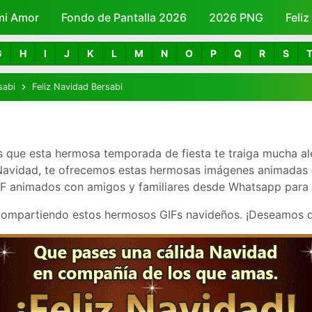
mi Amor
Fondo de Pantalla 2026
Skip to main content
2026 PNG
Feli
G
H
I
J
K
L
M
N
O
P
Q
R
S
sabi
Feliz Navidad Bersabi
s que esta hermosa temporada de fiesta te traiga mucha ale
 Navidad, te ofrecemos estas hermosas imágenes animadas
F animados con amigos y familiares desde Whatsapp para fel
 compartiendo estos hermosos GIFs navideños. ¡Deseamos 