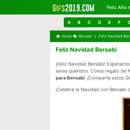
Feliz Año 
Más
A
B
C
D
E
F
Home
Bersabi
Feliz Navidad Ber
Feliz Navidad Bersabi
¡Feliz Navidad Bersabi! Esperamo
seres queridos. Como regalo de
para Bersabi
. ¡Comparte estos GI
¡Celebra la Navidad con Bersabi