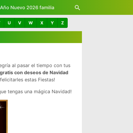
z Año Nuevo 2026 familia
T
U
V
W
X
Y
Z
gría al pasar el tiempo con tus
gratis con deseos de Navidad
icitarles estas Fiestas!
que tengas una mágica Navidad!