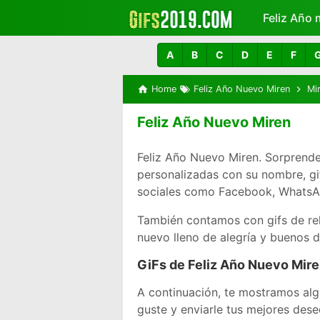
Feliz Año 
Más
A
B
C
D
E
F
Home
Feliz Año Nuevo Miren
Mi
Feliz Año Nuevo Miren
Feliz Año Nuevo Miren. Sorprende
personalizadas con su nombre, g
sociales como Facebook, WhatsAp
También contamos con gifs de re
nuevo lleno de alegría y buenos 
GiFs de Feliz Año Nuevo Mir
A continuación, te mostramos alg
guste y enviarle tus mejores dese