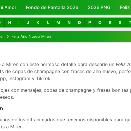
mi Amor
Fondo de Pantalla 2026
Skip to main content
2026 PNG
Feli
G
H
I
J
K
L
M
N
O
P
Q
R
S
ren
Feliz Año Nuevo Miren
 a Miren con este hermoso detalle para desearle un
Feliz 
ifs de copas de champagne con frases de año nuevo, perfe
p, Instagram y TikTok.
lojes con mensajes, copas de champagne y frases bonitas 
deseos.
en
unos de los gif animados que tenemos disponibles para que
os a Miren.