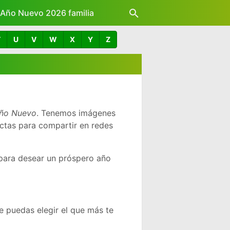
z Año Nuevo 2026 familia
T
U
V
W
X
Y
Z
Año Nuevo
. Tenemos imágenes
ctas para compartir en redes
para desear un próspero año
 puedas elegir el que más te