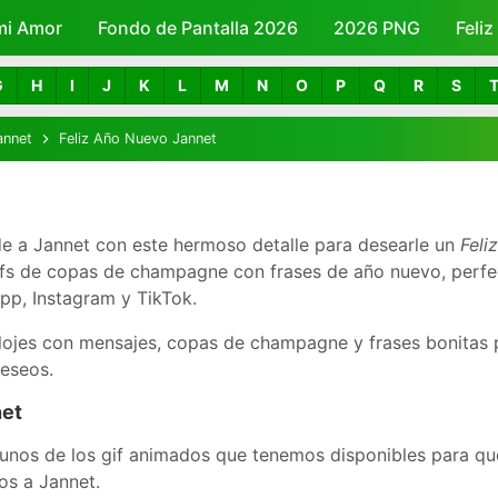
mi Amor
Fondo de Pantalla 2026
Skip to main content
2026 PNG
Feli
G
H
I
J
K
L
M
N
O
P
Q
R
S
annet
Feliz Año Nuevo Jannet
e a Jannet con este hermoso detalle para desearle un
Feli
ifs de copas de champagne con frases de año nuevo, perfe
p, Instagram y TikTok.
lojes con mensajes, copas de champagne y frases bonitas 
deseos.
net
unos de los gif animados que tenemos disponibles para que
os a Jannet.