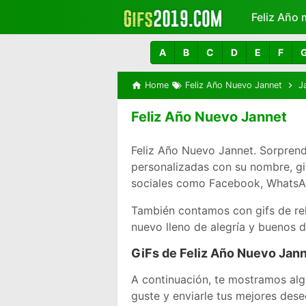
Feliz Año 
Más
A
B
C
D
E
F
Home
Feliz Año Nuevo Jannet
J
Feliz Año Nuevo Jannet
Feliz Año Nuevo Jannet. Sorprend
personalizadas con su nombre, g
sociales como Facebook, WhatsAp
También contamos con gifs de re
nuevo lleno de alegría y buenos 
GiFs de Feliz Año Nuevo Jan
A continuación, te mostramos alg
guste y enviarle tus mejores dese