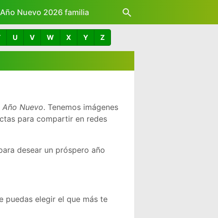
z Año Nuevo 2026 familia
T
U
V
W
X
Y
Z
z Año Nuevo
. Tenemos imágenes
ctas para compartir en redes
para desear un próspero año
 puedas elegir el que más te