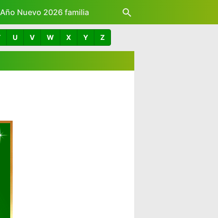
z Año Nuevo 2026 familia
T
U
V
W
X
Y
Z