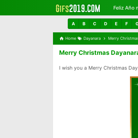
Feliz Año 
Más
A
B
C
D
E
F
Home
Dayanara
Merry Christma
Merry Christmas Dayanar
I wish you a Merry Christmas Da